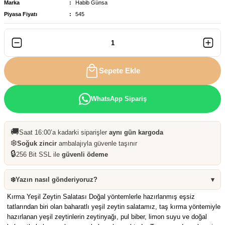
Marka
Habib Günsa
Piyasa Fiyatı
545
Sepete Ekle
WhatsApp Sipariş
🚚
Saat 16:00’a kadarki siparişler
aynı gün kargoda
❄️
Soğuk zincir
ambalajıyla güvenle taşınır
🔒
256 Bit SSL ile
güvenli ödeme
❄️
Yazın nasıl gönderiyoruz?
▾
Kırma Yeşil Zeytin Salatası Doğal yöntemlerle hazırlanmış eşsiz
tatlarından biri olan baharatlı yeşil zeytin salatamız, taş kırma yöntemiyle
hazırlanan yeşil zeytinlerin zeytinyağı, pul biber, limon suyu ve doğal