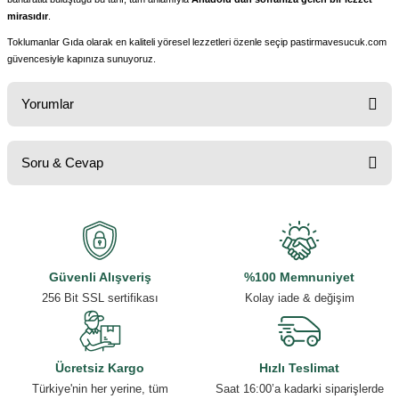
mirasıdır
.
Toklumanlar Gıda olarak en kaliteli yöresel lezzetleri özenle seçip pastirmavesucuk.com
güvencesiyle kapınıza sunuyoruz.
Yorumlar
Soru & Cevap
Bu ürüne ilk yorumu siz yapın!
Yorum Yaz
Ürün hakkında henüz soru sorulmamış.
Soru Sor
Güvenli Alışveriş
%100 Memnuniyet
256 Bit SSL sertifikası
Kolay iade & değişim
Ücretsiz Kargo
Hızlı Teslimat
Türkiye'nin her yerine, tüm
Saat 16:00’a kadarki siparişlerde