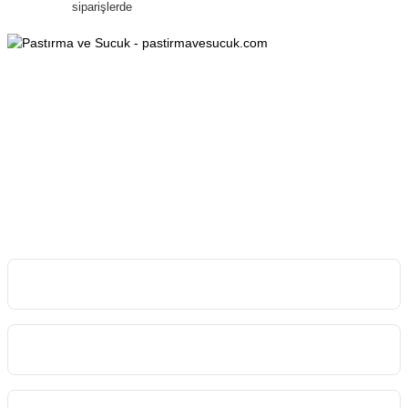
siparişlerde
0553 070 40 38
0553 070 40 38
Esenyurt Mah. Mehmet Özhaseki Bulv. Armağan Apt. 152/B, 38150
Melikgazi/KAYSERİ
info@pastirmavesucuk.com
İletişim Bilgilerimiz
Kurumsal
Kategoriler