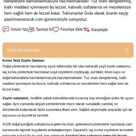
baharatlarla harmanlanmasıyla hazırlanmaktadır. Tuz oranı dengelenmiş,
katkı maddesi içermeyen bu lezzet, kahvaltı sofralarına ve mezelerinize
hem sağlık hem de lezzet katar. Toklumanlar Gıda olarak özenle seçip
pastirmavesucuk.com güvencesiyle sunuyoruz.
Yorum Yaz
Tavsiye Et
Karşılaştır
Ürün Açıklaması
Kırma Yeşil Zeytin Salatası
Doğal yöntemlerle hazırlanmış eşsiz tatlarından biri olan baharatlı yeşil zeytin salatamız,
taş kırma yöntemiyle hazırlanan yeşil zeytinlerin zeytinyağı, pul biber, limon suyu ve
doğal baharatlarla harmanlanmasıyla hazırlanmaktadır. Tuz oranı dengelenmiş, katkı
maddesi içermeyen bu lezzet, kahvaltı sofralarına ve mezelerinize hem sağlık hem de
lezzet katar.
Zeytin salatamız
, özellikle sabah kahvaltılarında kızarmış köy ekmeğiyle enfes bir uyum
sağlar. Aynı zamanda akşam yemeklerinde meze olarak sunulabilir, sandviç ve
dürümlerde kullanılarak farklı sunumlara ilham verir. Sağlıklı atıştırmalık arayanlar için de
doyurucu ve lezzetli bir tercihtir.
%100 doğal içeriğiyle sofralarınıza gelen bu ürün, geleneksel yöntemlerle hazırlanıp cam
kavanozda hijyenik koşullarda ambalajlanmıştır. Dayanıklı, taş kırma zeytinlerin lezzetinin
baharatla buluştuğu bu tarif, tam anlamıyla
Anadolu'dan sofranıza gelen bir lezzet