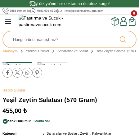
Türkiye’nin her noktasına ücretsiz kargo!
Geri Dön
Geri Dön
Geri Dön
0553 070 40 38
0553 070 40 38
info@pastirmavesucuk.com
0
ırması
ler
Kahvaltılıklar
Tahin & Pekmez
ırma
uk
Soslar
Peynirler
Çay & Kahve
Anasayfa
Yöresel Ürünler
Baharatlar ve Soslar
Yeşil Zeytin Salatası (570 G
tırma
k
ünler
a
k
stırma
ez
Habib Günsa
Yeşil Zeytin Salatası (570 Gram)
ırma
455,00 ₺
Stok Durumu
Stokta Var
rma
Tereyağı
Kategori
Baharatlar ve Soslar
,
Zeytin
,
Kahvaltılıklar