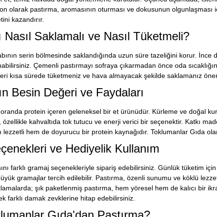
Son olarak pastırma, aromasının oturması ve dokusunun olgunlaşması iç
ini kazandırır.
 Nasıl Saklamalı ve Nasıl Tüketmeli?
bının serin bölmesinde saklandığında uzun süre tazeliğini korur. İnce d
abilirsiniz. Çemenli pastırmayı sofraya çıkarmadan önce oda sıcaklığ
nleri kısa sürede tüketmeniz ve hava almayacak şekilde saklamanız öneri
n Besin Değeri ve Faydaları
oranda protein içeren geleneksel bir et ürünüdür. Kürleme ve doğal ku
, özellikle kahvaltıda tok tutucu ve enerji verici bir seçenektir. Katkı 
m lezzetli hem de doyurucu bir protein kaynağıdır. Toklumanlar Gıda ola
enekleri ve Hediyelik Kullanım
nı farklı gramaj seçenekleriyle sipariş edebilirsiniz. Günlük tüketim içi
üyük gramajlar tercih edilebilir. Pastırma, özenli sunumu ve köklü lezze
utlamalarda; şık paketlenmiş pastırma, hem yöresel hem de kalıcı bir ik
k farklı damak zevklerine hitap edebilirsiniz.
lumanlar Gıda'dan Pastırma?