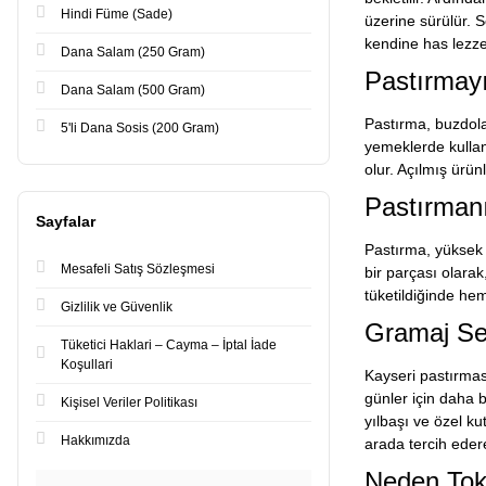
Hindi Füme (Sade)
üzerine sürülür. 
kendine has lezzet
Dana Salam (250 Gram)
Pastırmayı
Dana Salam (500 Gram)
Pastırma, buzdola
5'li Dana Sosis (200 Gram)
yemeklerde kullan
olur. Açılmış ürü
Pastırmanı
Sayfalar
Pastırma, yüksek 
Mesafeli Satış Sözleşmesi
bir parçası olarak
tüketildiğinde he
Gizlilik ve Güvenlik
Gramaj Seç
Tüketici Haklari – Cayma – İptal İade
Koşullari
Kayseri pastırması
günler için daha b
Kişisel Veriler Politikası
yılbaşı ve özel k
Hakkımızda
arada tercih edere
Neden Tok