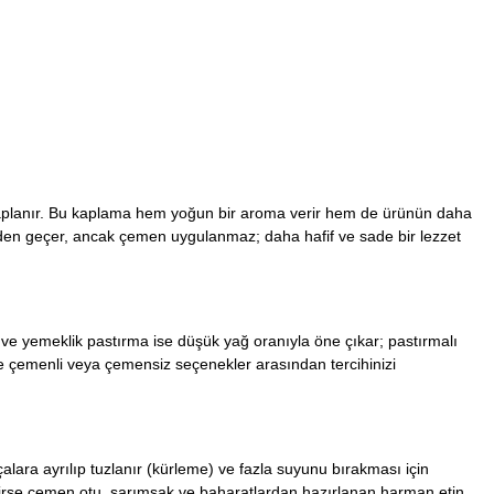
aplanır. Bu kaplama hem yoğun bir aroma verir hem de ürünün daha
en geçer, ancak çemen uygulanmaz; daha hafif ve sade bir lezzet
 ve yemeklik pastırma ise düşük yağ oranıyla öne çıkar; pastırmalı
re çemenli veya çemensiz seçenekler arasından tercihinizi
ara ayrılıp tuzlanır (kürleme) ve fazla suyunu bırakması için
enirse çemen otu, sarımsak ve baharatlardan hazırlanan harman etin