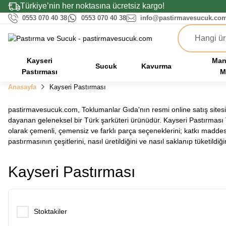
Türkiye’nin her noktasına ücretsiz kargo!
0553 070 40 38
0553 070 40 38
info@pastirmavesucuk.co
Kayseri
Man
Sucuk
Kavurma
Pastırması
M
Anasayfa
Kayseri Pastırması
pastirmavesucuk.com, Toklumanlar Gıda'nın resmi online satış sitesid
dayanan geleneksel bir Türk şarküteri ürünüdür. Kayseri Pastırması TÜ
olarak çemenli, çemensiz ve farklı parça seçeneklerini; katkı maddes
pastırmasının çeşitlerini, nasıl üretildiğini ve nasıl saklanıp tüketild
Kayseri Pastırması
Stoktakiler