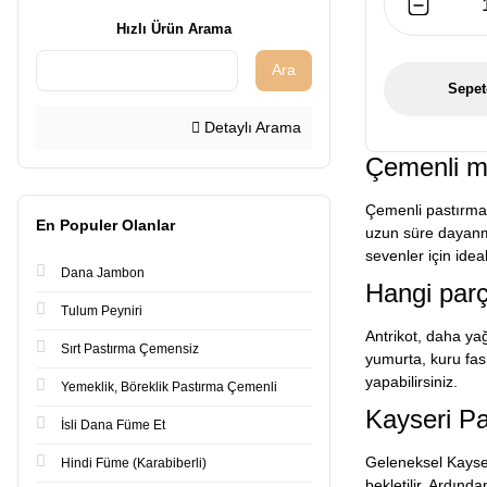
Hızlı Ürün Arama
Ara
Sepet
Detaylı Arama
Çemenli m
Çemenli pastırma
En Populer Olanlar
uzun süre dayanm
sevenler için ideal
Dana Jambon
Hangi par
Tulum Peyniri
Antrikot, daha ya
Sırt Pastırma Çemensiz
yumurta, kuru fas
yapabilirsiniz.
Yemeklik, Böreklik Pastırma Çemenli
Kayseri Pa
İsli Dana Füme Et
Geleneksel Kayser
Hindi Füme (Karabiberli)
bekletilir. Ardın