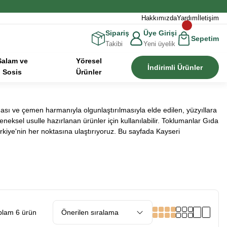
Hakkımızda
Yardım
İletişim
Sipariş
Üye Girişi
Sepetim
Takibi
Yeni üyelik
Salam ve
Yöresel
İndirimli Ürünler
Sosis
Ürünler
ası ve çemen harmanıyla olgunlaştırılmasıyla elde edilen, yüzyıllara
neksel usulle hazırlanan ürünler için kullanılabilir. Toklumanlar Gıda
rkiye'nin her noktasına ulaştırıyoruz. Bu sayfada Kayseri
plam 6 ürün