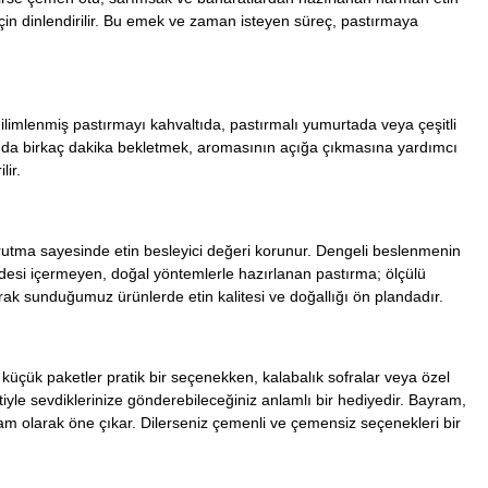
in dinlendirilir. Bu emek ve zaman isteyen süreç, pastırmaya
ilimlenmiş pastırmayı kahvaltıda, pastırmalı yumurtada veya çeşitli
ında birkaç dakika bekletmek, aromasının açığa çıkmasına yardımcı
lir.
rutma sayesinde etin besleyici değeri korunur. Dengeli beslenmenin
maddesi içermeyen, doğal yöntemlerle hazırlanan pastırma; ölçülü
rak sunduğumuz ürünlerde etin kalitesi ve doğallığı ön plandadır.
n küçük paketler pratik bir seçenekken, kalabalık sofralar veya özel
tiyle sevdiklerinize gönderebileceğiniz anlamlı bir hediyedir. Bayram,
ram olarak öne çıkar. Dilerseniz çemenli ve çemensiz seçenekleri bir