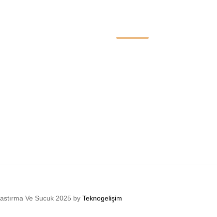
Kategoriler
Pastırma
Yöresel Ürünler
imiz
Yöresel Ürünler
Kahvaltılıklar
m Formu
Sos Çeşitleri
iş
Tüm Kategoriler
 Pastırma Ve Sucuk 2025 by
Teknogelişim