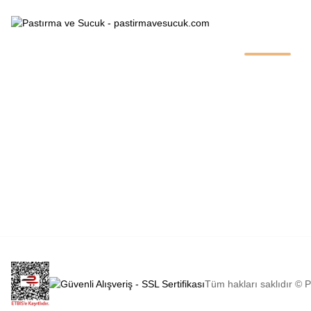
Kurumsal
0553 070 40 38
Hakkımızda
0553 070 40 38
Mağazamız
Esenyurt Mah. Mehmet Özhaseki Bulv.
Armağan Apt. 152/B, 38150
İletişim Bilgiler
Melikgazi/KAYSERİ
info@pastirmavesucuk.com
İletişim Formu
İletişim Bilgilerimiz
Havale Bildiri
Kurumsal Sipar
Sipariş Takibi
İletişim Formu
Havale Formu
Tüm hakları saklıdır ©