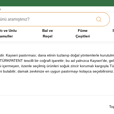
m
tı ve Unlu
Bal ve
Füme
amuller
Reçel
Çeşitleri
ir. Kayseri pastırması; dana etinin tuzlanıp doğal yöntemlerle kurutulm
RKPATENT tescilli bir coğrafi işarettir; bu ad yalnızca Kayseri'de, gele
i içermeyen, özenle seçilmiş ürünleri soğuk zincir korumalı kargoyla Tü
iğini bulabilir; damak zevkinize en uygun pastırmayı kolayca seçebilirsiniz.
To