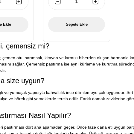
e Ekle
Sepete Ekle
i, çemensiz mi?
; çemen otu, sarımsak, kimyon ve kırmızı biberden oluşan harmanla k
asını sağlar. Çemensiz pastırma ise aynı kürleme ve kurutma sürecind
dir.
ça size uygun?
ğlı ve yumuşak yapısıyla kahvaltılık ince dilimlemeye çok uygundur. Sırt
ulye ve börek gibi yemeklerde tercih edilir. Farklı damak zevklerine gö
stırması Nasıl Yapılır?
i pastırması dört ana aşamadan geçer. Önce taze dana eti uygun parçal
dan et, temiz havada doğal yöntemlerle kurutulur. Üçüncü aşamada, ist