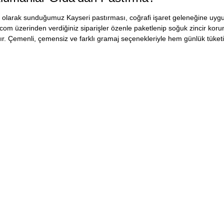
olarak sunduğumuz Kayseri pastırması, coğrafi işaret geleneğine uygun
om üzerinden verdiğiniz siparişler özenle paketlenip soğuk zincir koruma
ılır. Çemenli, çemensiz ve farklı gramaj seçenekleriyle hem günlük tüke