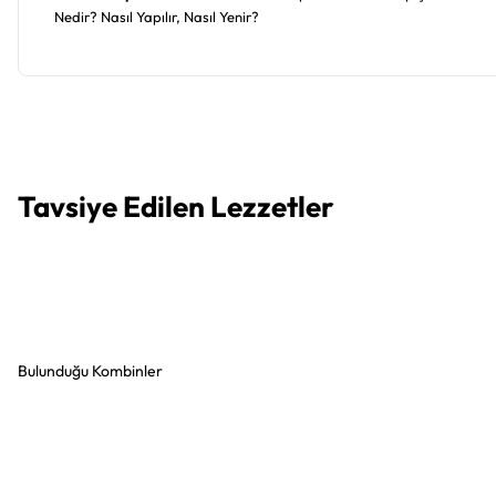
Nedir? Nasıl Yapılır, Nasıl Yenir?
Tavsiye Edilen Lezzetler
Antrikot Pastırma Çemenli
Parma
320,00 ₺
Bulunduğu Kombinler
İsli Dana Füme Et
Dan