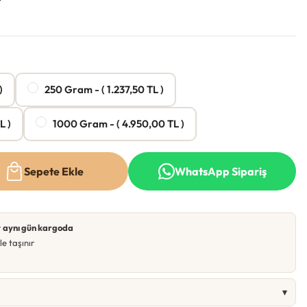
)
250 Gram - ( 1.237,50 TL )
L )
1000 Gram - ( 4.950,00 TL )
Sepete Ekle
WhatsApp Sipariş
r
aynı gün kargoda
e taşınır
▾