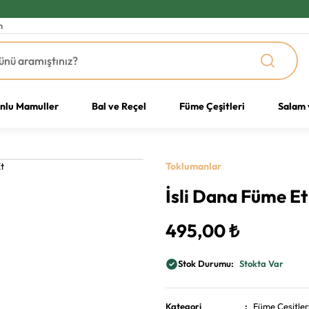
m
Unlu Mamuller
Bal ve Reçel
Füme Çeşitleri
Salam 
Toklumanlar
İsli Dana Füme Et
495,00 ₺
Stok Durumu
Stokta Var
Kategori
Füme Çeşitler