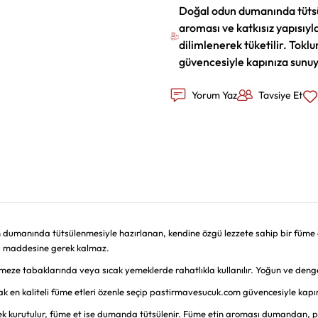
Doğal odun dumanında tütsü
aroması ve katkısız yapısıy
dilimlenerek tüketilir. Tok
güvencesiyle kapınıza sunu
Yorum Yaz
Tavsiye Et
n dumanında tütsülenmesiyle hazırlanan, kendine özgü lezzete sahip bir füme 
kı maddesine gerek kalmaz.
meze tabaklarında veya sıcak yemeklerde rahatlıkla kullanılır. Yoğun ve dengel
ak en kaliteli füme etleri özenle seçip pastirmavesucuk.com güvencesiyle kapı
 kurutulur, füme et ise dumanda tütsülenir. Füme etin aroması dumandan, pas