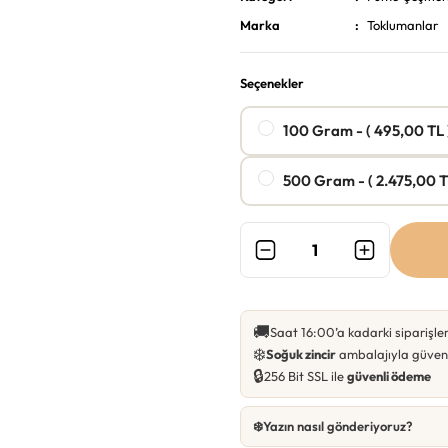
Marka
Toklumanlar
Seçenekler
100 Gram - ( 495,00 TL 
500 Gram - ( 2.475,00 T
🚚
Saat 16:00’a kadarki siparişle
❄️
Soğuk zincir
ambalajıyla güvenl
🔒
256 Bit SSL ile
güvenli ödeme
❄️
Yazın nasıl gönderiyoruz?