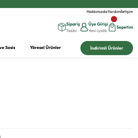
Hakkımızda
Yardım
İletişim
Sipariş
Üye Girişi
Sepetim
Takibi
Yeni üyelik
ve Sosis
Yöresel Ürünler
İndirimli Ürünler
i