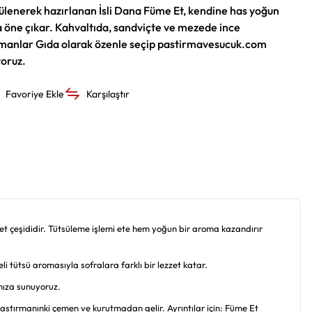
lenerek hazırlanan İsli Dana Füme Et, kendine has yoğun
la öne çıkar. Kahvaltıda, sandviçte ve mezede ince
lumanlar Gıda olarak özenle seçip pastirmavesucuk.com
yoruz.
Karşılaştır
et çeşididir. Tütsüleme işlemi ete hem yoğun bir aroma kazandırır
i tütsü aromasıyla sofralara farklı bir lezzet katar.
nıza sunuyoruz.
tırmanınki çemen ve kurutmadan gelir. Ayrıntılar için:
Füme Et