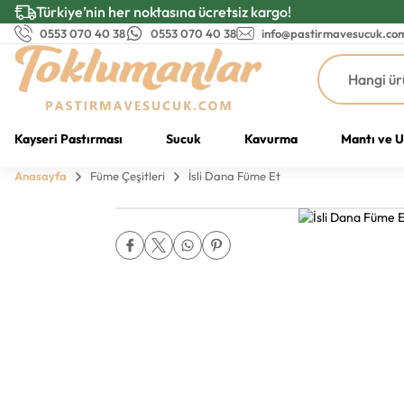
Türkiye’nin her noktasına ücretsiz kargo!
0553 070 40 38
0553 070 40 38
info@pastirmavesucuk.co
Kayseri Pastırması
Sucuk
Kavurma
Mantı ve 
Anasayfa
Füme Çeşitleri
İsli Dana Füme Et