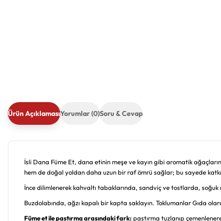
Ürün Açıklaması
Yorumlar (0)
Soru & Cevap
İsli Dana Füme Et, dana etinin meşe ve kayın gibi aromatik ağaçları
hem de doğal yoldan daha uzun bir raf ömrü sağlar; bu sayede kat
İnce dilimlenerek kahvaltı tabaklarında, sandviç ve tostlarda, soğuk 
Buzdolabında, ağzı kapalı bir kapta saklayın. Toklumanlar Gıda olar
Füme et ile pastırma arasındaki fark:
pastırma tuzlanıp çemenlenerek