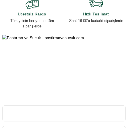
Ücretsiz Kargo
Hızlı Teslimat
Türkiye'nin her yerine, tüm
Saat 16:00’a kadarki siparişlerde
siparişlerde
0553 070 40 38
0553 070 40 38
Esenyurt Mah. Mehmet Özhaseki Bulv. Armağan Apt. 152/B, 38150
Melikgazi/KAYSERİ
info@pastirmavesucuk.com
İletişim Bilgilerimiz
Kurumsal