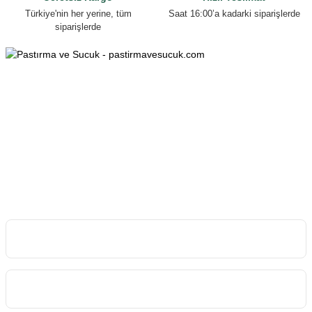
Türkiye'nin her yerine, tüm
Saat 16:00’a kadarki siparişlerde
siparişlerde
0553 070 40 38
0553 070 40 38
Esenyurt Mah. Mehmet Özhaseki Bulv. Armağan Apt. 152/B, 38150
Melikgazi/KAYSERİ
info@pastirmavesucuk.com
İletişim Bilgilerimiz
Kurumsal
Kategoriler