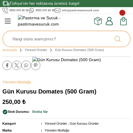
Türkiye’nin her noktasına ücretsiz kargo!
Geri Dön
Geri Dön
Geri Dön
0553 070 40 38
0553 070 40 38
info@pastirmavesucuk.com
ırması
ler
Kahvaltılıklar
Tahin & Pekmez
ırma
uk
Soslar
Peynirler
Çay & Kahve
Anasayfa
Yöresel Ürünler
Gün Kurusu Domates (500 Gram)
tırma
k
ünler
a
k
Yöreden Mutfağa
stırma
ez
Gün Kurusu Domates (500 Gram)
250,00 ₺
ırma
Stok Durumu
Stokta Var
rma
Tereyağı
Kategori
Yöresel Ürünler
,
Gün Kurusu Ürünler
Marka
Yöreden Mutfağa