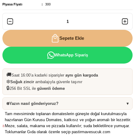
Piyasa Fiyatı
300
Sepete Ekle
WhatsApp Sipariş
🚚
Saat 16:00’a kadarki siparişler
aynı gün kargoda
❄️
Soğuk zincir
ambalajıyla güvenle taşınır
🔒
256 Bit SSL ile
güvenli ödeme
❄️
Yazın nasıl gönderiyoruz?
▾
Tam mevsiminde toplanan domateslerin güneşte doğal kurutulmasıyla
hazırlanan Gün Kurusu Domates, katkısız ve yoğun aromalı bir lezzettir.
Meze, salata, makarna ve pizzada kullanılır; suda bekletilince yumuşar.
Toklumanlar Gıda olarak özenle seçip pastirmavesucuk.com