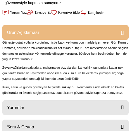
güvencesiyle kapınıza sunuyoruz.
Yorum Yaz
Tavsiye Et
Karşılaştır
Ürün Açıklaması
Güneşte doğal yollarla kurutulan, hiçbir katkı ve koruyucu madde içermeyen Gün Kurusu
Domates, sofralarınıza Anadolu'nun lezzet mirasını taşır. Tam mevsiminde özenle seçilen
domatesler geleneksel yöntemlerle güneşte kurutulur; böylece hem besin değeri hem de
yoğun lezzet korunur.
Zeytinyağlılardan salatalara, makarna ve pizzalardan kahvaltılık sunumlara kadar pek
çok tarifte kullanılır. Pişirmeden önce ılık suda kısa süre bekletilerek yumuşatılır; doğal
yapısı sayesinde hem sağlıklı hem de uzun ömürlüdür.
Kuru, serin ve güneş görmeyen bir yerde saklayın. Toklumanlar Gıda olarak en kaliteli
gün kurularını özenle seçip pastirmavesucuk.com güvencesiyle kapınıza sunuyoruz.
Yorumlar
Soru & Cevap
Bu ürüne ilk yorumu siz yapın!