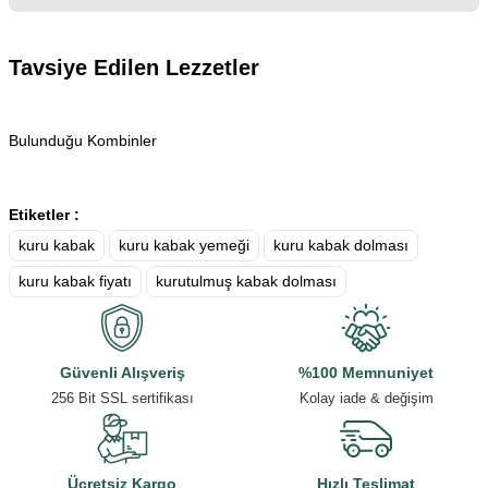
Yorum Yaz
Ürün hakkında henüz soru sorulmamış.
Tavsiye Edilen Lezzetler
Sırt Pastırma Çemenli
Kangal Sucuk
Soru Sor
Bulunduğu Kombinler
360,00 ₺
795,00 ₺
Gün Kurusu Domates (500 Gram)
Etiketler :
kuru kabak
kuru kabak yemeği
kuru kabak dolması
250,00 ₺
kuru kabak fiyatı
kurutulmuş kabak dolması
Sepete Ekle
Sepete Ekle
Güvenli Alışveriş
%100 Memnuniyet
Sepete Ekle
256 Bit SSL sertifikası
Kolay iade & değişim
Ücretsiz Kargo
Hızlı Teslimat