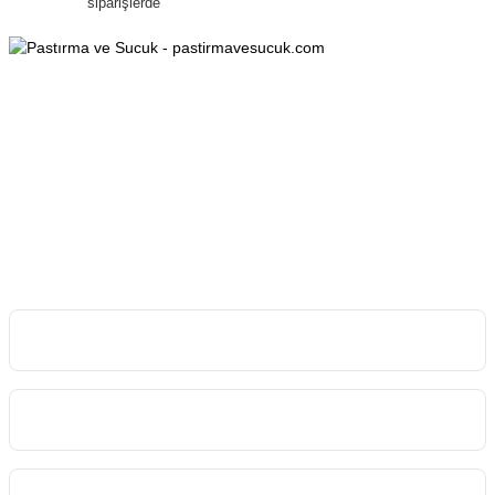
siparişlerde
0553 070 40 38
0553 070 40 38
Esenyurt Mah. Mehmet Özhaseki Bulv. Armağan Apt. 152/B, 38150
Melikgazi/KAYSERİ
info@pastirmavesucuk.com
İletişim Bilgilerimiz
Kurumsal
Kategoriler