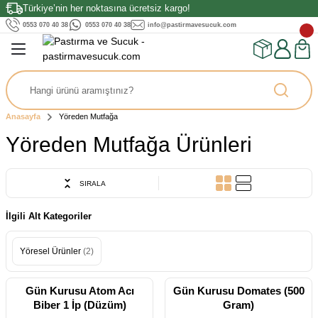
Türkiye’nin her noktasına ücretsiz kargo!
Geri Dön
Geri Dön
Geri Dön
0553 070 40 38
0553 070 40 38
info@pastirmavesucuk.com
ırması
ler
Kahvaltılıklar
Tahin & Pekmez
ırma
uk
Soslar
Peynirler
Çay & Kahve
Anasayfa
Yöreden Mutfağa
tırma
k
ünler
Yöreden Mutfağa Ürünleri
a
k
SIRALA
stırma
ez
İlgili Alt Kategoriler
ırma
Yöresel Ürünler
(2)
rma
Tereyağı
Gün Kurusu Atom Acı
Gün Kurusu Domates (500
Biber 1 İp (Düzüm)
Gram)