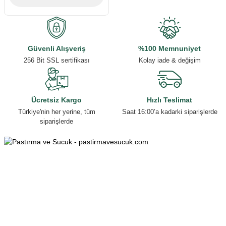
Güvenli Alışveriş
%100 Memnuniyet
256 Bit SSL sertifikası
Kolay iade & değişim
Ücretsiz Kargo
Hızlı Teslimat
Türkiye'nin her yerine, tüm
Saat 16:00’a kadarki siparişlerde
siparişlerde
0553 070 40 38
0553 070 40 38
Esenyurt Mah. Mehmet Özhaseki Bulv. Armağan Apt. 152/B, 38150
Melikgazi/KAYSERİ
info@pastirmavesucuk.com