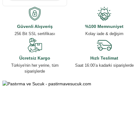
Güvenli Alışveriş
%100 Memnuniyet
256 Bit SSL sertifikası
Kolay iade & değişim
Ücretsiz Kargo
Hızlı Teslimat
Türkiye'nin her yerine, tüm
Saat 16:00’a kadarki siparişlerde
siparişlerde
0553 070 40 38
0553 070 40 38
Esenyurt Mah. Mehmet Özhaseki Bulv. Armağan Apt. 152/B, 38150
Melikgazi/KAYSERİ
info@pastirmavesucuk.com